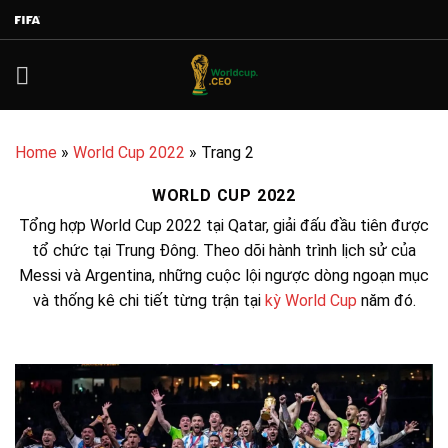
Bỏ
qua
nội
dung
Home
»
World Cup 2022
»
Trang 2
WORLD CUP 2022
Tổng hợp World Cup 2022 tại Qatar, giải đấu đầu tiên được
tổ chức tại Trung Đông. Theo dõi hành trình lịch sử của
Messi và Argentina, những cuộc lội ngược dòng ngoạn mục
và thống kê chi tiết từng trận tại
kỳ World Cup
năm đó.