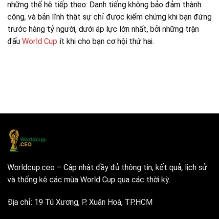
những thế hệ tiếp theo: Danh tiếng không bảo đảm thành
công, và bản lĩnh thật sự chỉ được kiểm chứng khi bạn đứng
trước hàng tỷ người, dưới áp lực lớn nhất, bởi những trận
đấu
World Cup
ít khi cho bạn cơ hội thứ hai.
Worldcup.ceo – Cập nhật đầy đủ thông tin, kết quả, lịch sử
và thống kê các mùa World Cup qua các thời kỳ.
Địa chỉ: 19 Tú Xương, P. Xuân Hoà, TP.HCM