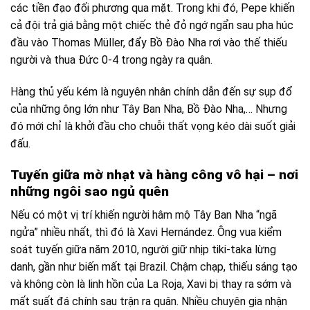
các tiền đạo đối phương qua mặt. Trong khi đó, Pepe khiến
cả đội trả giá bằng một chiếc thẻ đỏ ngớ ngẩn sau pha húc
đầu vào Thomas Müller, đẩy Bồ Đào Nha rơi vào thế thiếu
người và thua Đức 0-4 trong ngày ra quân.
Hàng thủ yếu kém là nguyên nhân chính dẫn đến sự sụp đổ
của những ông lớn như Tây Ban Nha, Bồ Đào Nha,… Nhưng
đó mới chỉ là khởi đầu cho chuỗi thất vọng kéo dài suốt giải
đấu.
Tuyến giữa mờ nhạt và hàng công vô hại – nơi
những ngôi sao ngủ quên
Nếu có một vị trí khiến người hâm mộ Tây Ban Nha “ngã
ngửa” nhiều nhất, thì đó là Xavi Hernández. Ông vua kiểm
soát tuyến giữa năm 2010, người giữ nhịp tiki-taka lừng
danh, gần như biến mất tại Brazil. Chậm chạp, thiếu sáng tạo
và không còn là linh hồn của La Roja, Xavi bị thay ra sớm và
mất suất đá chính sau trận ra quân. Nhiều chuyên gia nhận