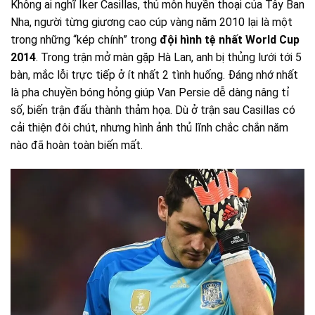
Không ai nghĩ Iker Casillas, thủ môn huyền thoại của Tây Ban
Nha, người từng giương cao cúp vàng năm 2010 lại là một
trong những “kép chính” trong
đội hình tệ nhất World Cup
2014
. Trong trận mở màn gặp Hà Lan, anh bị thủng lưới tới 5
bàn, mắc lỗi trực tiếp ở ít nhất 2 tình huống. Đáng nhớ nhất
là pha chuyền bóng hỏng giúp Van Persie dễ dàng nâng tỉ
số, biến trận đấu thành thảm họa. Dù ở trận sau Casillas có
cải thiện đôi chút, nhưng hình ảnh thủ lĩnh chắc chắn năm
nào đã hoàn toàn biến mất.