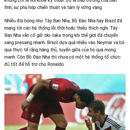
không chỉ là nơi khoe kỹ thuật đó là đấu trường của bản
lĩnh, sự phù hợp chiến thuật và tâm lý vững vàng.
Nhiều đội bóng như Tây Ban Nha, Bồ Đào Nha hay Brazil đã
mang tới các hệ thống lỗi thời hoặc thiếu thích nghi. Tây
Ban Nha vẫn cố giữ tiki-taka trong khi thế giới đã chuyển
sang pressing nhanh. Brazil dựa quá nhiều vào Neymar và bỏ
qua thực tế rằng hàng thủ, tuyến giữa của họ quá mong
manh. Còn Bồ Đào Nha thì chưa có một hệ thống tổ chức
đủ tốt để hỗ trợ cho Ronaldo.