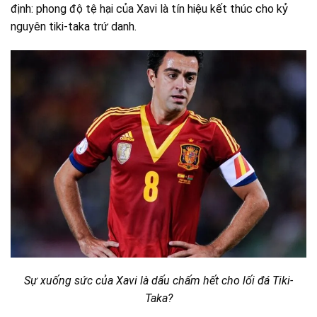
định: phong độ tệ hại của Xavi là tín hiệu kết thúc cho kỷ
nguyên tiki-taka trứ danh.
Sự xuống sức của Xavi là dấu chấm hết cho lối đá Tiki-
Taka?