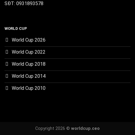
SĐT: 0931893578
WORLD CUP
World Cup 2026
World Cup 2022
World Cup 2018
World Cup 2014
World Cup 2010
Copyright 2026 ©
worldcup.ceo