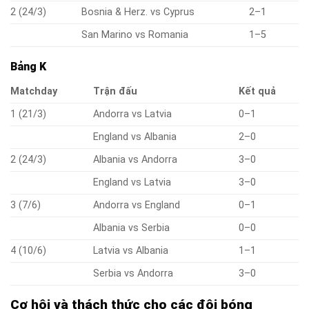
2 (24/3)
Bosnia & Herz. vs Cyprus
2–1
San Marino vs Romania
1–5
Bảng K
Matchday
Trận đấu
Kết quả
1 (21/3)
Andorra vs Latvia
0–1
England vs Albania
2–0
2 (24/3)
Albania vs Andorra
3–0
England vs Latvia
3–0
3 (7/6)
Andorra vs England
0–1
Albania vs Serbia
0–0
4 (10/6)
Latvia vs Albania
1–1
Serbia vs Andorra
3–0
Cơ hội và thách thức cho các đội bóng