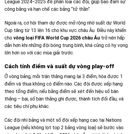
League 2024–2025 để phân loại các đội, giúp bảo đảm sự
công bằng và hạn chế các bảng “tử thần”.
Ngoài ra, cơ hội tham dự được mở rộng nhờ suất dự World
Cup tăng từ 13 lên 16 cho khu vực châu Âu. Điều này khiến
cho
vòng loại FIFA World Cup 2026 châu Âu
trở nên hấp
dẫn hơn khi những đội bóng trung bình, khá cũng có hy vọng
lớn hơn so với các mùa giải trước.
Cách tính điểm và suất dự vòng play-off
Ở vòng bảng, mỗi trận thắng mang lại 3 điểm, hòa được 1
điểm và thua không có điểm nào. Các đội được xếp hạng
theo tổng điểm, nếu bằng điểm sẽ xét đến hiệu số bàn
thắng – bại, số bàn thắng ghi được, thành tích đối đầu, và
các tiêu chí phụ khác.
Các đội nhì bảng và một số đội xếp hạng cao tại Nations
League (nếu không lọt top 2 bảng vòng loại) sẽ bước vào