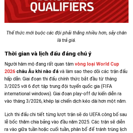
Thể thức mới buộc các đội phải thắng nhiều hơn, sảy chân
là trả giá.
Thời gian và lịch đấu đáng chú ý
Người hâm mộ đang rất quan tâm
vòng loại World Cup
2026
châu Âu khi nào đá
và làm sao theo dõi các trận đấu
hấp dẫn. Giai đoạn thi đấu chính thức bắt đầu từ tháng
3/2025 với 6 đợt tập trung đội tuyển quốc gia (FIFA
international windows). Giai đoạn play-off dự kiến diễn ra
vào tháng 3/2026, khép lại chiến dịch kéo dài hơn một năm.
Lịch thi đấu chi tiết từng lượt trận sẽ do UEFA công bố sau
lễ bốc thăm chia bảng vào đầu năm 2025. Các trận sẽ diễn
ra vào giữa tuần hoặc cuối tuần, phân bổ để tránh trùng lịch