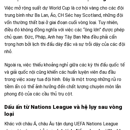
Việc mở rộng suất dự World Cup là cơ hội vàng cho các đội
trung bình như Ba Lan, Áo, CH Séc hay Scotland, những đội
vốn thường thất bại ở giai đoạn cuối vòng loại. Tuy nhiên,
điều đó không đồng nghĩa với việc các “ông lớn” được phép
chủ quan. Đức, Pháp, Anh hay Tây Ban Nha đều phải cẩn
trọng hơn bởi lịch thi đấu dày đặc và sự trỗi dậy của các đội
nhỏ.
Ngoài ra, việc thiếu khoảng nghỉ giữa các kỳ thi đấu quốc tế
và giải quốc nội cũng khiến các huấn luyện viên đau đầu
trong việc xoay tua đội hình. Đây là một trong những rủi ro
tiềm ẩn có thể ảnh hưởng đến chất lượng chuyên môn lẫn
phong độ của các cầu thủ trụ cột.
Dấu ấn từ Nations League và hệ lụy sau vòng
loại
Khác với châu Á, châu Âu tận dụng UEFA Nations League