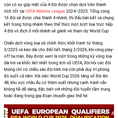
còn có sự góp mặt của 4 đội được chọn dựa trên thành
tích tốt tại
UEFA Nations League
2024–2025. Tổng cộng
16 đội sẽ được chia thành 4 nhánh, thi đấu bán kết và chung
kết trong từng nhánh theo thể thức một lượt loại trực tiếp.
4 đội vô địch ở mỗi nhánh sẽ giành vé tham dự World Cup.
Chiến dịch vòng loại sẽ chính thức khởi tranh từ tháng
3/2025 và kéo dài cho đến hết tháng 3/2026, khi vòng play-
off hạ màn. Đây được xem là một trong những kỳ vòng loại
dài hơi và khốc liệt nhất trong lịch sử UEFA, đòi hỏi các đội
không chỉ có chiều sâu đội hình mà còn phải duy trì phong
độ suốt cả năm. Với việc World Cup 2026 tăng số đội lên
48, khu vực châu Âu có thêm suất nhưng cạnh tranh vẫn
không hề dễ dàng, đặc biệt với những đội tuyển tầm trung
hoặc đang trong giai đoạn chuyển giao thế hệ.