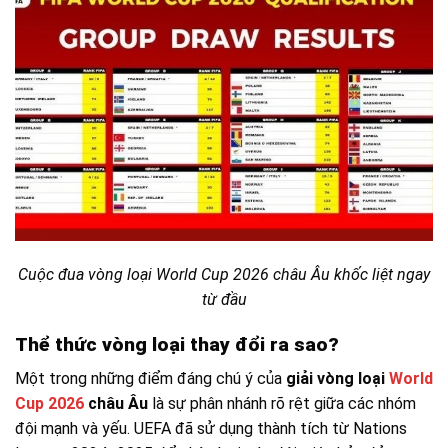
Cuộc đua vòng loại World Cup 2026 châu Âu khốc liệt ngay
từ đầu
Thể thức vòng loại thay đổi ra sao?
Một trong những điểm đáng chú ý của
giải vòng loại
World
Cup 2026
châu Âu
là sự phân nhánh rõ rệt giữa các nhóm
đội mạnh và yếu. UEFA đã sử dụng thành tích từ Nations