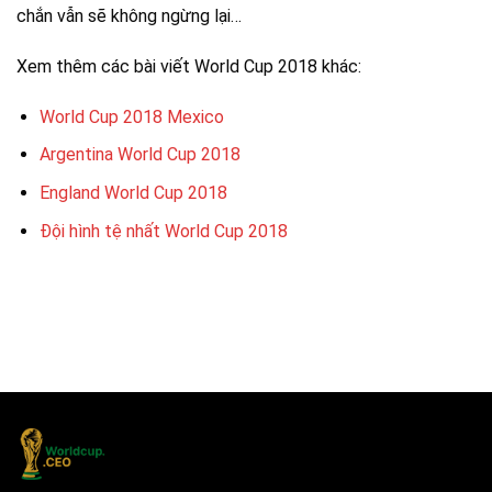
chắn vẫn sẽ không ngừng lại…
Xem thêm các bài viết World Cup 2018 khác:
World Cup 2018 Mexico
Argentina World Cup 2018
England World Cup 2018
Đội hình tệ nhất World Cup 2018