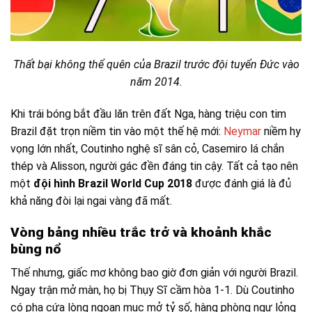
Thất bại không thể quên của Brazil trước đội tuyển Đức vào
năm 2014.
Khi trái bóng bắt đầu lăn trên đất Nga, hàng triệu con tim
Brazil đặt trọn niềm tin vào một thế hệ mới:
Neymar
niềm hy
vọng lớn nhất, Coutinho nghệ sĩ sân cỏ, Casemiro lá chắn
thép và Alisson, người gác đền đáng tin cậy. Tất cả tạo nên
một
đội hình Brazil World Cup 2018
được đánh giá là đủ
khả năng đòi lại ngai vàng đã mất.
Vòng bảng nhiều trắc trở và khoảnh khắc
bùng nổ
Thế nhưng, giấc mơ không bao giờ đơn giản với người Brazil.
Ngay trận mở màn, họ bị Thụy Sĩ cầm hòa 1-1. Dù Coutinho
có pha cứa lòng ngoạn mục mở tỷ số, hàng phòng ngự lỏng