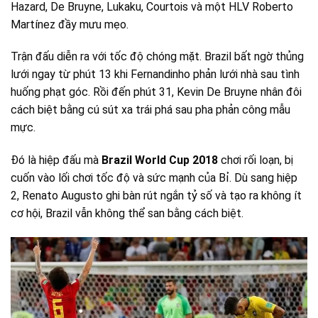
Hazard, De Bruyne, Lukaku, Courtois và một HLV Roberto
Martínez đầy mưu mẹo.
Trận đấu diễn ra với tốc độ chóng mặt. Brazil bất ngờ thủng
lưới ngay từ phút 13 khi Fernandinho phản lưới nhà sau tình
huống phạt góc. Rồi đến phút 31, Kevin De Bruyne nhân đôi
cách biệt bằng cú sút xa trái phá sau pha phản công mẫu
mực.
Đó là hiệp đấu mà
Brazil World Cup 2018
chơi rối loạn, bị
cuốn vào lối chơi tốc độ và sức mạnh của Bỉ. Dù sang hiệp
2, Renato Augusto ghi bàn rút ngắn tỷ số và tạo ra không ít
cơ hội, Brazil vẫn không thể san bằng cách biệt.