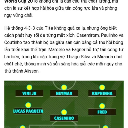
World Cup 2018
không chỉ là dàn cầu thủ chất lượng, mà
còn là sự kết hợp hài hòa giữa tấn công rực lửa và phòng
ngự vững chãi.
Hệ thống 4-3-3 của Tite không quá xa lạ, nhưng ông biết
cách phát huy tối đa từng mắt xích. Casemirom, Paulinho và
Coutinho tạo thành bộ ba giữa sân cân bằng cả thu hồi bóng
lẫn triển khai thế trận. Marcelo và Fagner hỗ trợ tấn công từ
hai biên, trong khi cặp trung vệ Thiago Silva và Miranda chơi
chặt chẽ, thông minh và sẵn sàng hóa giải các mối nguy cho
thủ thành Alisson.